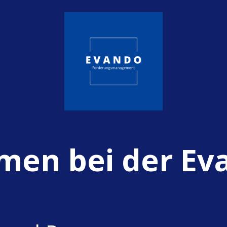
en bei der Ev