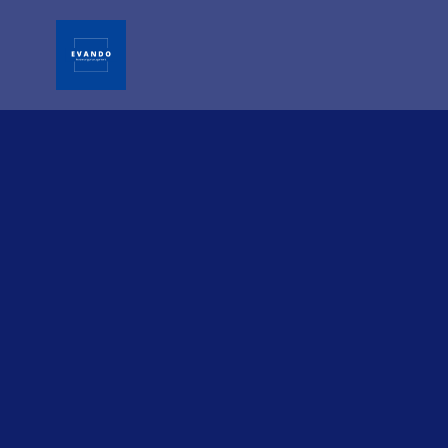
en
Skip
to
entertainment.
content
Crystal
Roll
Casino
onderscheidt
zich
door
de
combinatie
van
een
welkomstbonus
en