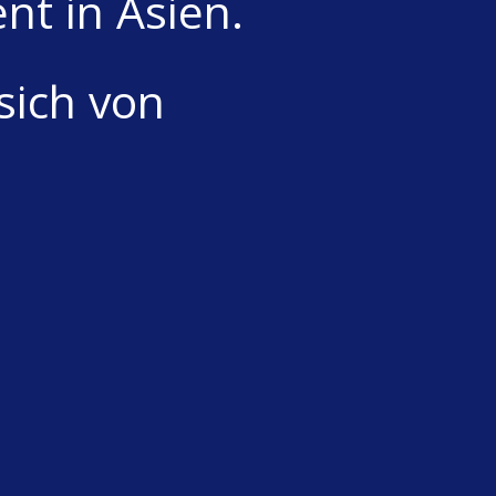
t in Asien.
sich von