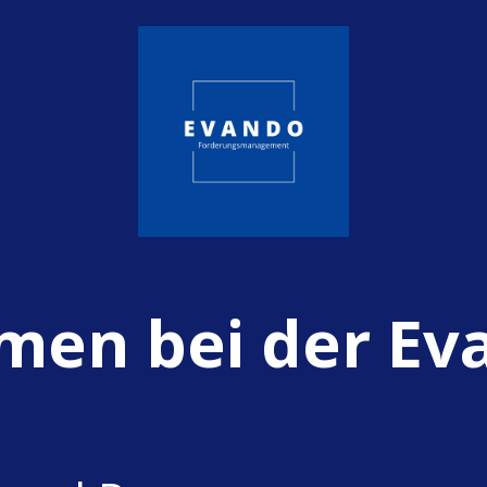
en bei der Ev