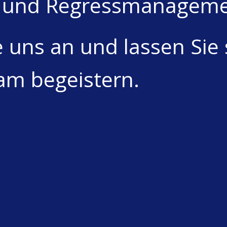
 und Regressmanagemen
 uns an und lassen Sie 
m begeistern.