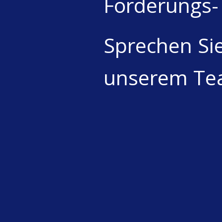
Forderungs-
online
casino
games,
Sprechen Sie
Slotonauts
provides
unserem Tea
a
platform
for
players
to
explore
various
slot
and
gaming