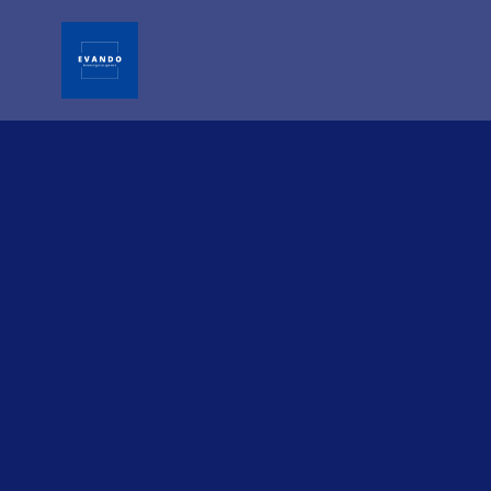
en
Skip
to
entertainment.
content
Crystal
Roll
Casino
onderscheidt
zich
door
de
combinatie
van
een
welkomstbonus
en