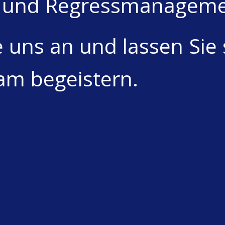
 und Regressmanagemen
 uns an und lassen Sie 
m begeistern.