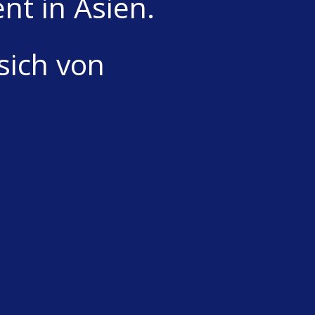
t in Asien.
sich von