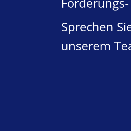
Forderungs-
online
casino
games,
Sprechen Sie
Slotonauts
provides
unserem Tea
a
platform
for
players
to
explore
various
slot
and
gaming