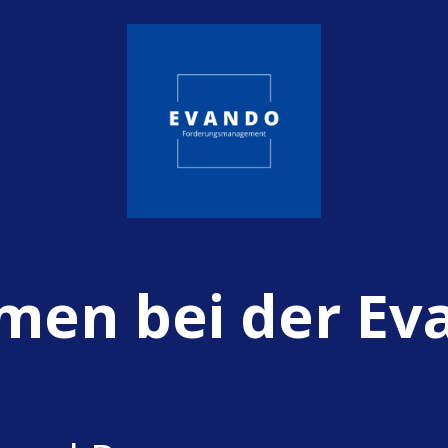
en bei der Ev