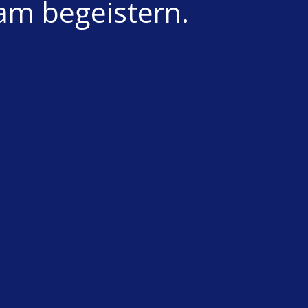
m begeistern.