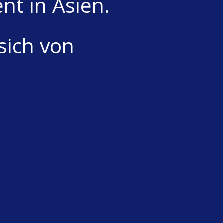
t in Asien.
sich von