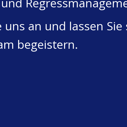
 und Regressmanagemen
 uns an und lassen Sie 
m begeistern.