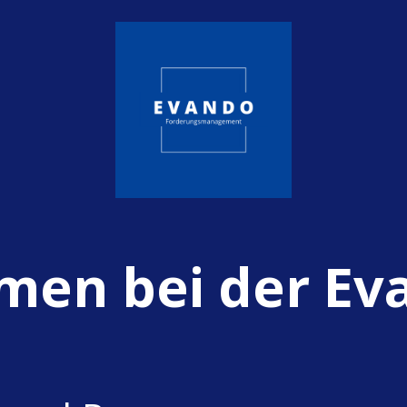
en bei der Ev