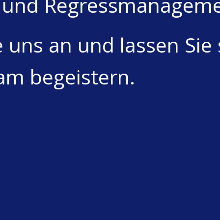
 und Regressmanagemen
 uns an und lassen Sie 
m begeistern.