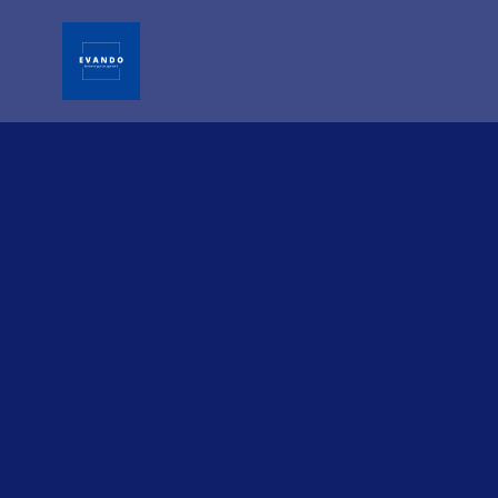
en
Skip
to
entertainment.
content
Crystal
Roll
Casino
onderscheidt
zich
door
de
combinatie
van
een
welkomstbonus
en