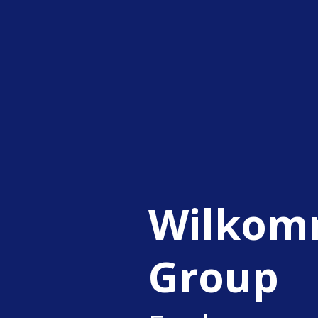
the
secure
and
convenient
banking
options
available
at
Box24
.
Wilkomm
Known
for
Group
its
focus
on