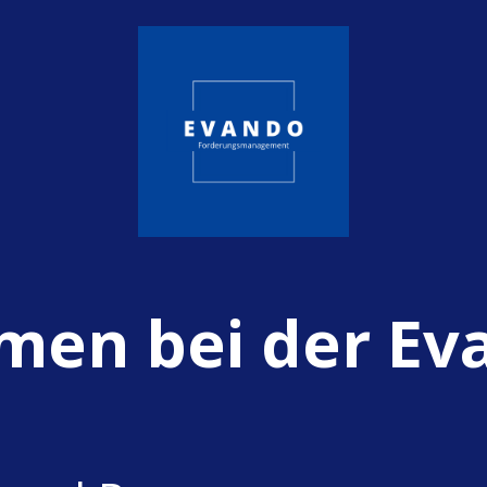
en bei der Ev