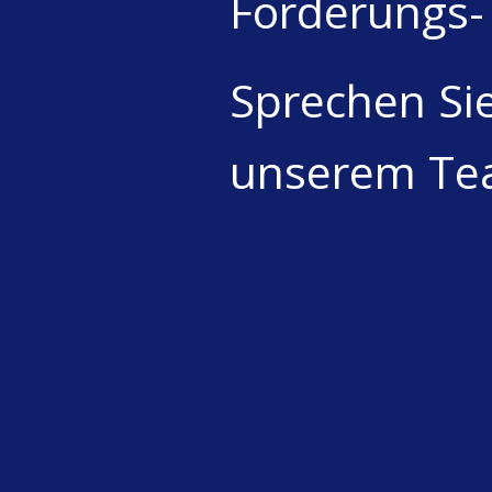
Forderungs-
online
casino
games,
Sprechen Sie
Slotonauts
provides
unserem Tea
a
platform
for
players
to
explore
various
slot
and
gaming