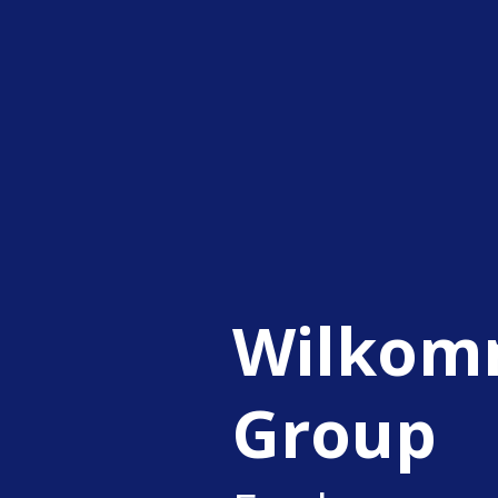
the
secure
and
convenient
banking
options
available
at
Box24
.
Wilkomm
Known
for
Group
its
focus
on