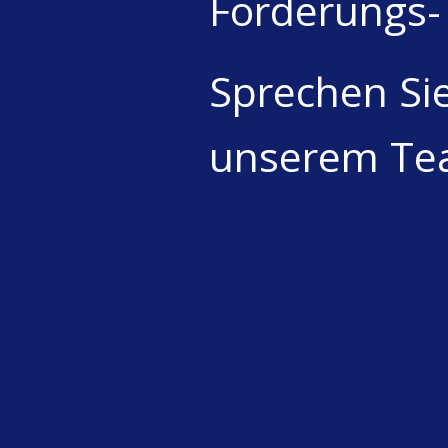
Forderungs-
online
casino
games,
Sprechen Sie
Slotonauts
provides
unserem Tea
a
platform
for
players
to
explore
various
slot
and
gaming