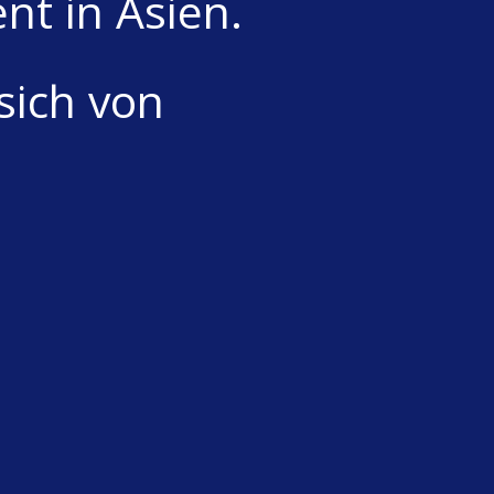
t in Asien.
sich von