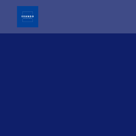
en
Skip
to
entertainment.
content
Crystal
Roll
Casino
onderscheidt
zich
door
de
combinatie
van
een
welkomstbonus
en