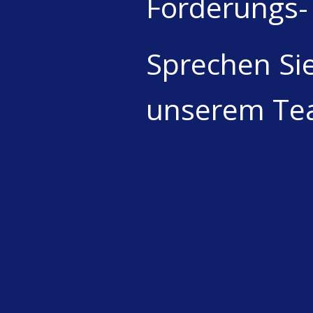
Forderungs-
online
casino
games,
Sprechen Sie
Slotonauts
provides
unserem Tea
a
platform
for
players
to
explore
various
slot
and
gaming