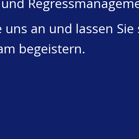
 und Regressmanagemen
 uns an und lassen Sie 
m begeistern.