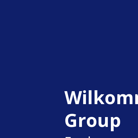
the
secure
and
convenient
banking
options
available
at
Box24
.
Wilkomm
Known
for
Group
its
focus
on