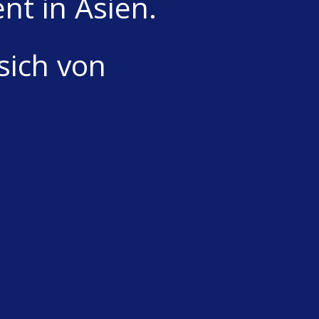
t in Asien.
sich von