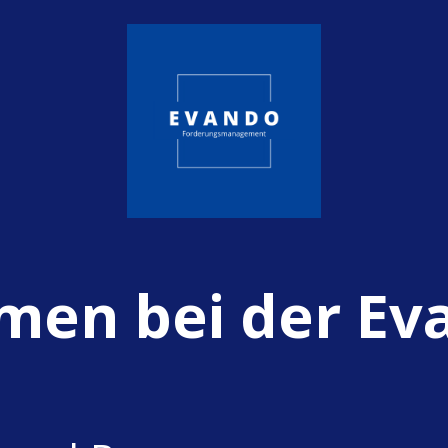
en bei der Ev