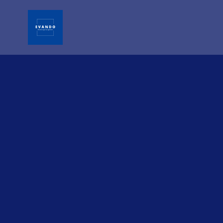
en
Skip
to
entertainment.
content
Crystal
Roll
Casino
onderscheidt
zich
door
de
combinatie
van
een
welkomstbonus
en