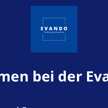
en bei der Ev