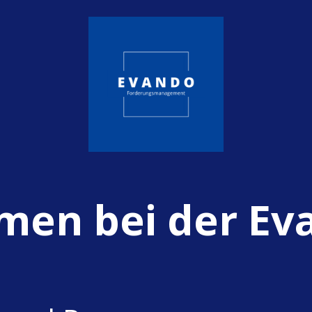
en bei der Ev