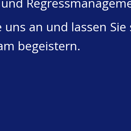
 und Regressmanagemen
 uns an und lassen Sie 
m begeistern.