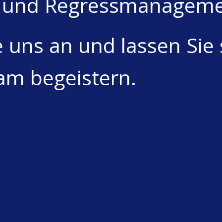
 und Regressmanagemen
 uns an und lassen Sie 
m begeistern.