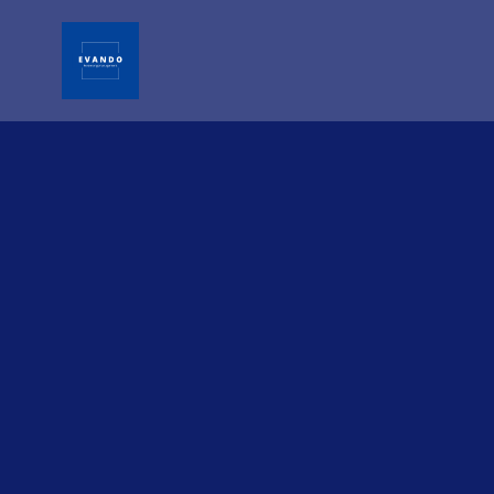
en
Skip
to
entertainment.
content
Crystal
Roll
Casino
onderscheidt
zich
door
de
combinatie
van
een
welkomstbonus
en