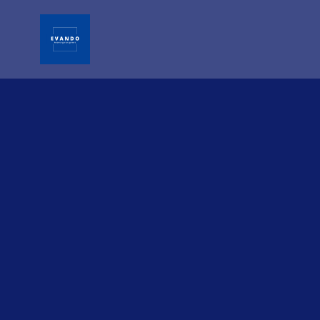
en
Skip
to
entertainment.
content
Crystal
Roll
Casino
onderscheidt
zich
door
de
combinatie
van
een
welkomstbonus
en