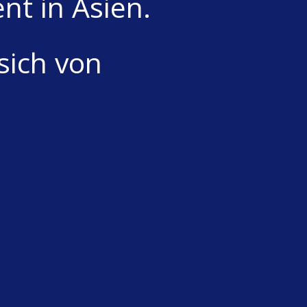
t in Asien.
sich von